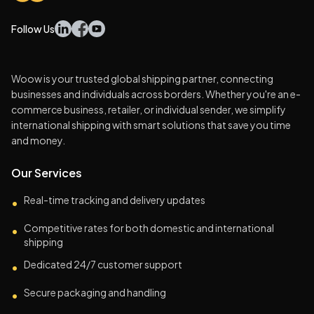
Follow Us
Woow is your trusted global shipping partner, connecting
businesses and individuals across borders. Whether you're an e-
commerce business, retailer, or individual sender, we simplify
international shipping with smart solutions that save you time
and money.
Our Services
Real-time tracking and delivery updates
•
Competitive rates for both domestic and international
•
shipping
Dedicated 24/7 customer support
•
Secure packaging and handling
•