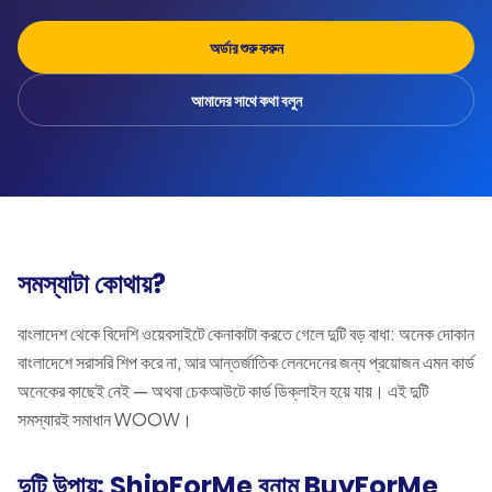
অর্ডার শুরু করুন
আমাদের সাথে কথা বলুন
সমস্যাটা কোথায়?
বাংলাদেশ থেকে বিদেশি ওয়েবসাইটে কেনাকাটা করতে গেলে দুটি বড় বাধা: অনেক দোকান
বাংলাদেশে সরাসরি শিপ করে না, আর আন্তর্জাতিক লেনদেনের জন্য প্রয়োজন এমন কার্ড
অনেকের কাছেই নেই — অথবা চেকআউটে কার্ড ডিক্লাইন হয়ে যায়। এই দুটি
সমস্যারই সমাধান WOOW।
দুটি উপায়: ShipForMe বনাম BuyForMe